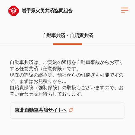
岩手県火災共済協同組合
メ
ニ
ュ
ー
自動車共済・自賠責共済
を
開
く
自動車共済は、ご契約の皆様を自動車事故からお守り
する任意共済（任意保険）です。
現在の等級の継承等、他社からの引継ぎも可能ですの
で、まずはお見積りから…
自賠責保険（強制保険）の取扱もございますので、お
問い合わせ等お待ちしております。
東北自動車共済サイトへ